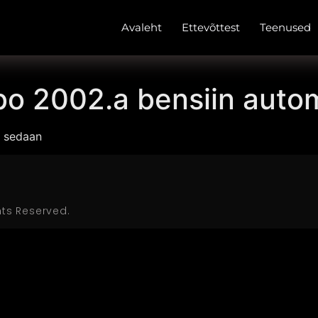
Avaleht
Ettevõttest
Teenused
rbo 2002.a bensiin aut
t sedaan
hts Reserved.