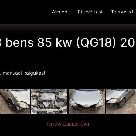
Avaleht
Ettevõttest
Teenused
,8 bens 85 kw (QG18) 2
. manuaal käigukast
[SHOW SLIDESHOW]