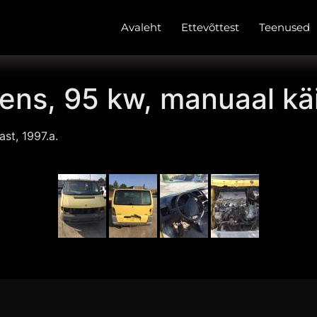
Avaleht
Ettevõttest
Teenused
bens, 95 kw, manuaal käi
st, 1997.a.